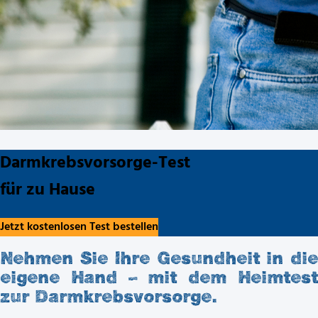
Darmkrebsvorsorge-Test
für zu Hause
Jetzt kostenlosen Test bestellen
Nehmen Sie Ihre Gesundheit in die
eigene Hand – mit dem Heimtest
zur Darmkrebsvorsorge.