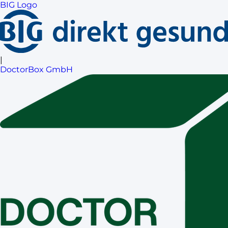
BIG Logo
|
DoctorBox GmbH